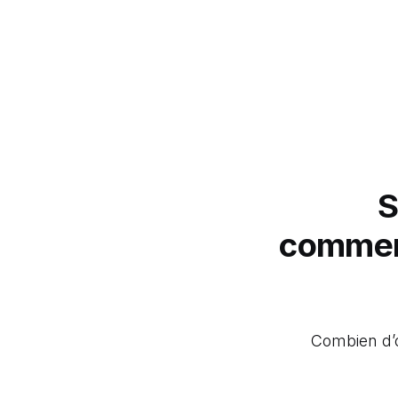
S
commer
Combien d’o