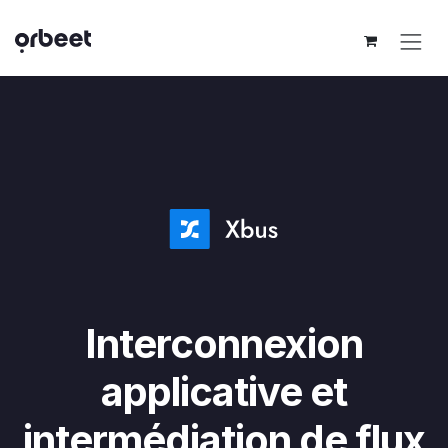
Se rendre au contenu
Interconnexion
applicative et
intermédiation de flux