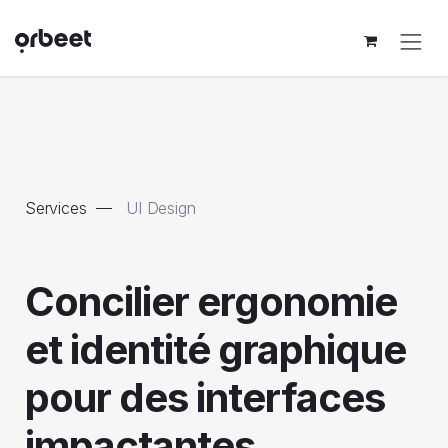
Se rendre au contenu
Services —
UI Design
Concilier ergonomie
et identité graphique
pour des interfaces
impactantes