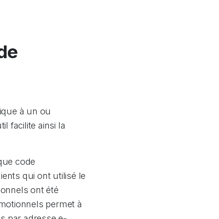
 de
nique à un ou
til facilite ainsi la
aque code
nts qui ont utilisé le
onnels ont été
romotionnels permet à
is par adresse e-