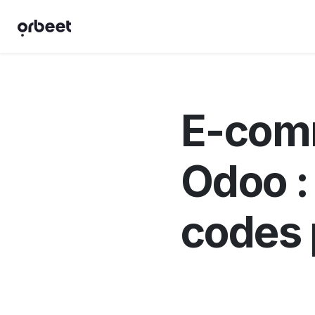
Se rendre au contenu
Solutions
Services
Industries
E-com
Odoo :
codes 