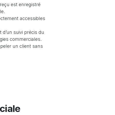
eçu est enregistré
le.
rectement accessibles
d’un suivi précis du
égies commerciales.
eler un client sans
ciale