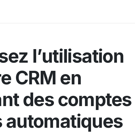
Ressources
A propos
ez l’utilisation
re CRM en
ant des comptes
 automatiques