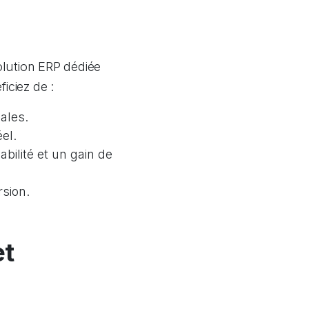
olution ERP dédiée
iciez de :
ales.
el.
bilité et un gain de
rsion.
et