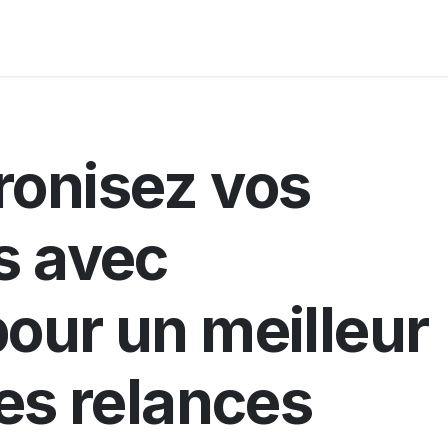
Ressources
A propos
onisez vos
s avec
our un meilleur
des relances