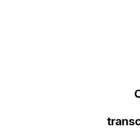
O
transc