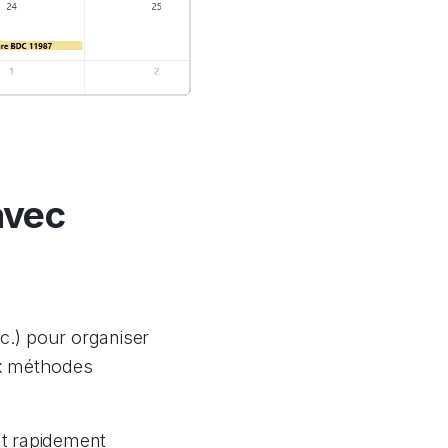
avec
c.) pour organiser
ux méthodes
nt rapidement