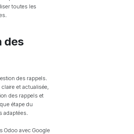
iser toutes les
es.
n des
gestion des rappels.
laire et actualisée,
ion des rappels et
aque étape du
ns adaptées.
els Odoo avec Google