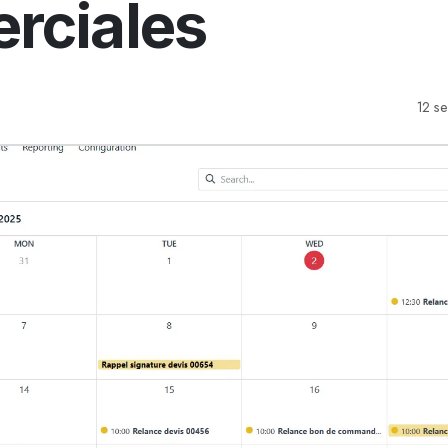
rciales
12 s