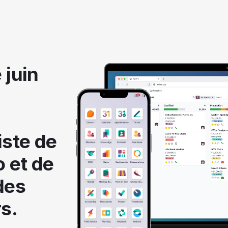
 juin
iste de
o et de
des
s.